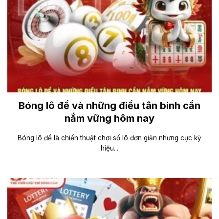
Bóng lô đề và những điều tân binh cần
nắm vững hôm nay
Bóng lô đề là chiến thuật chơi số lô đơn giản nhưng cực kỳ
hiệu...