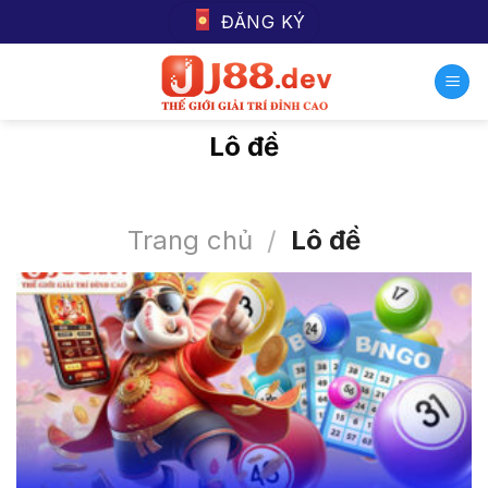
Chuyển
ĐĂNG KÝ
đến
nội
dung
Lô đề
Trang chủ
/
Lô đề