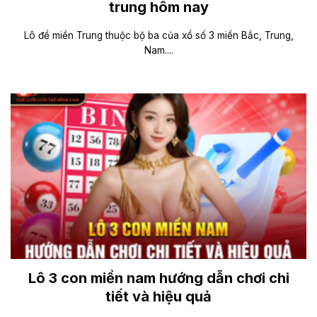
trung hôm nay
Lô đề miền Trung thuộc bộ ba của xổ số 3 miền Bắc, Trung,
Nam....
Lô 3 con miền nam hướng dẫn chơi chi
tiết và hiệu quả