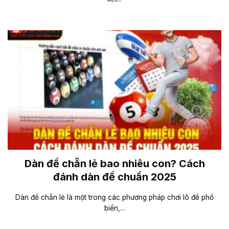
Dàn đề chẵn lẻ bao nhiêu con? Cách
đánh dàn đề chuẩn 2025
Dàn đề chẵn lẻ là một trong các phương pháp chơi lô đề phổ
biến,...