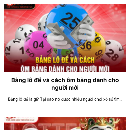
Bảng lô đề và cách ôm bảng dành cho
người mới
Bảng lô đề là gì? Tại sao nó được nhiều người chơi xổ số tìm...