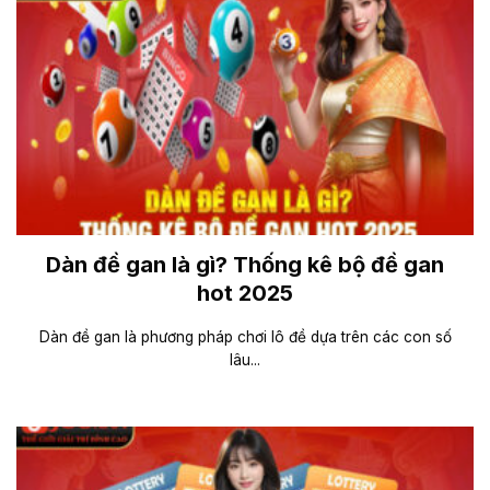
Dàn đề gan là gì? Thống kê bộ đề gan
hot 2025
Dàn đề gan là phương pháp chơi lô đề dựa trên các con số
lâu...