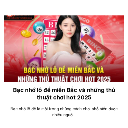
Bạc nhớ lô đề miền Bắc và những thủ
thuật chơi hot 2025
Bạc nhớ lô đề là một trong những cách chơi phổ biến được
nhiều người...