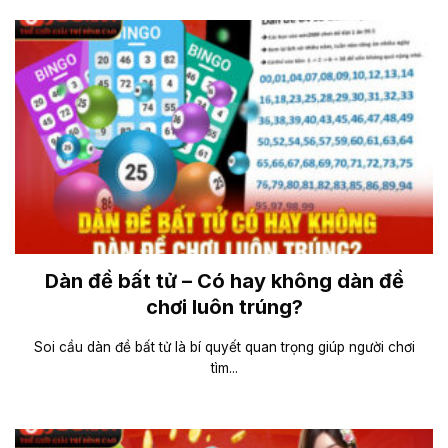
Dàn đề bất tử – Có hay không dàn đề
chơi luôn trúng?
Soi cầu dàn đề bất tử là bí quyết quan trọng giúp người chơi
tìm...