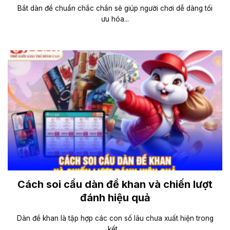
Bắt dàn đề chuẩn chắc chắn sẽ giúp người chơi dễ dàng tối
ưu hóa...
Cách soi cầu dàn đề khan và chiến lượt
đánh hiệu quả
Dàn đề khan là tập hợp các con số lâu chưa xuất hiện trong
kết...