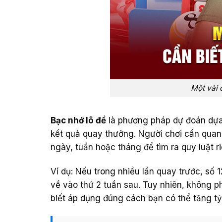
Một vài 
Bạc nhớ lô đề
là phương pháp dự đoán dựa 
kết quả quay thưởng. Người chơi cần quan 
ngày, tuần hoặc tháng để tìm ra quy luật r
Ví dụ: Nếu trong nhiều lần quay trước, số 
về vào thứ 2 tuần sau. Tuy nhiên, không 
biết áp dụng đúng cách bạn có thể tăng tỷ 