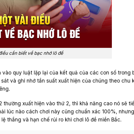
điều cần biết về bạc nhớ lô đề
vào quy luật lặp lại của kết quả của các con số trong
sát và ghi nhớ tần suất xuất hiện của chúng theo chu 
iêng.
12 thường xuất hiện vào thứ 2, thì khả năng cao nó sẽ ti
phải lúc nào cách chơi này cũng chuẩn xác 100%, nhưn
lệ thắng và hạn chế rủi ro khi chơi lô đề miền Bắc.