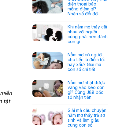
điện thoại báo
mộng điềm gì?
Nhận số đổi đời
Khi nằm mơ thấy cãi
nhau với người
cùng phái nên đánh
con gì
Nằm mơ có người
cho tiền là điềm tốt
hay xấu? Giải mã
con số chi tiết
Nằm mơ nhặt được
vàng vào kèo con
gì? Cùng J88 bốc
 miền
số nhận tiền
 tật
Giải mã câu chuyện
nằm mơ thấy trẻ sơ
sinh và làm giàu
cùng con số