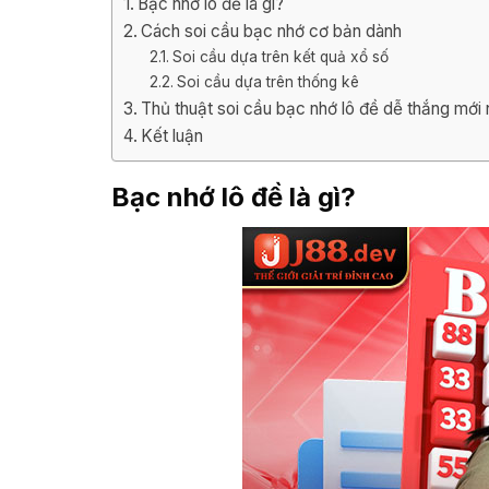
Bạc nhớ lô đề là gì?
Cách soi cầu bạc nhớ cơ bản dành
Soi cầu dựa trên kết quả xổ số
Soi cầu dựa trên thống kê
Thủ thuật soi cầu bạc nhớ lô đề dễ thắng mới 
Kết luận
Bạc nhớ lô đề là gì?