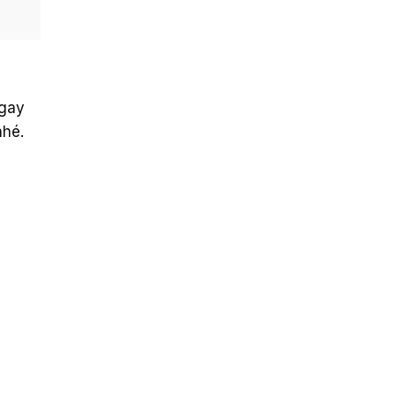
Ngay
nhé.