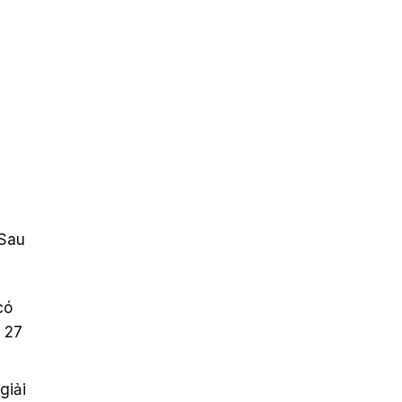
 Sau
có
c 27
giải