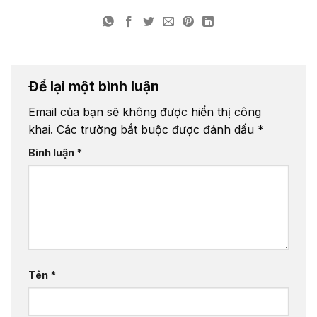
Để lại một bình luận
Email của bạn sẽ không được hiển thị công
khai.
Các trường bắt buộc được đánh dấu
*
Bình luận
*
Tên
*