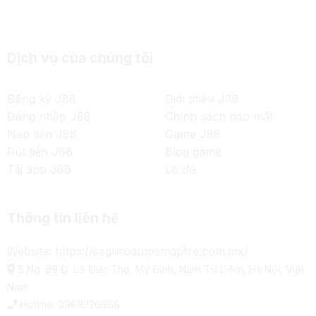
Dịch vụ của chúng tôi
Đăng ký J88
Giới thiệu J88
Đăng nhập J88
Chính sách bảo mật
Nạp tiền J88
Game J88
Rút tiền J88
Blog game
Tải app J88
Lô đề
Thông tin liên hệ
Website:
https://seguroautosmapfre.com.mx/
5 Ng. 89 Đ. Lê Đức Thọ, Mỹ Đình, Nam Từ Liêm, Hà Nội, Việt
Nam
Hotline: 0968226666