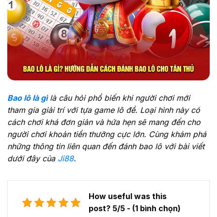
Bao lô là gì
là câu hỏi phổ biến khi người chơi mới
tham gia giải trí với tựa game lô đề. Loại hình này có
cách chơi khá đơn giản và hứa hẹn sẽ mang đến cho
người chơi khoản tiền thưởng cực lớn. Cùng khám phá
những thông tin liên quan đến đánh bao lô với bài viết
dưới đây của
Ji88
.
How useful was this
post? 5/5 - (1 bình chọn)