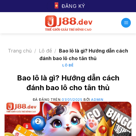
Chuyển
ĐĂNG KÝ
đến
nội
dung
Trang chủ
/
Lô đề
/
Bao lô là gì? Hướng dẫn cách
đánh bao lô cho tân thủ
LÔ ĐỀ
Bao lô là gì? Hướng dẫn cách
đánh bao lô cho tân thủ
ĐÃ ĐĂNG TRÊN
01/01/2025
BỞI
ADMIN