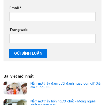
Email
*
Trang web
Bài viết mới nhất
Nằm mơ thấy đám cưới đánh ngay con gì? Giải
mã cùng J88
Nằm mơ thấy hồn người chết – Mộng người
chết xui hay may