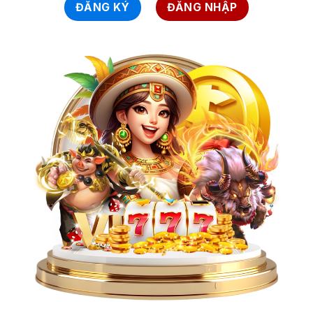
ĐĂNG KÝ
ĐĂNG NHẬP