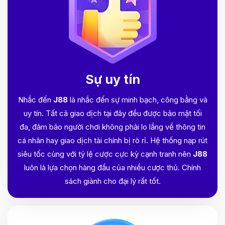
Sự uy tín
Nhắc đến
J88
là nhắc đến sự minh bạch, công bằng và
uy tín. Tất cả giao dịch tại đây đều được bảo mật tối
đa, đảm bảo người chơi không phải lo lắng về thông tin
cá nhân hay giao dịch tài chính bị rò rỉ. Hệ thống nạp rút
siêu tốc cùng với tỷ lệ cược cực kỳ cạnh tranh nên
J88
luôn là lựa chọn hàng đầu của nhiều cược thủ. Chính
sách giành cho đại lý rất tốt.