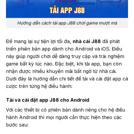
Hướng dẫn cách tải app J88 chơi game mượt mà
Để mang lại sự tiện lợi tối đa,
nhà cái J88
đã phát
triển phiên bản app dành cho Android và iOS. Điều
này giúp người chơi dễ dàng truy cập và trải nghiệm
game bất kỳ lúc nào. Đặc biệt, khi tải app, bạn còn
nhận được nhiều khuyến mãi bất ngờ từ nhà cái.
Dưới đây là hướng dẫn chi tiết để tải và cài đặt app cá
cược trên từng hệ điều hành:
Tải và cài đặt app J88 cho Android
Với các thiết bị có phiên bản dành riêng cho hệ điều
hành Android thì mọi người cần thực hiện theo các
bước sau: