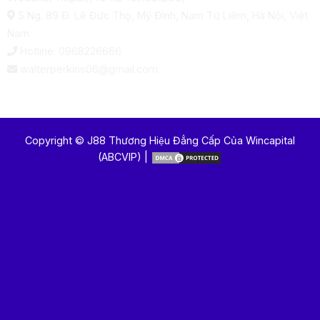
5 Ng. 89 Đ. Lê Đức Thọ, Mỹ Đình, Nam Từ Liêm, Hà Nội, Việt
Nam
Hotline: 0968226666
walterperkins06@gmail.com
Copyright © J88 Thương Hiệu Đẳng Cấp Của Wincapital
(ABCVIP) |