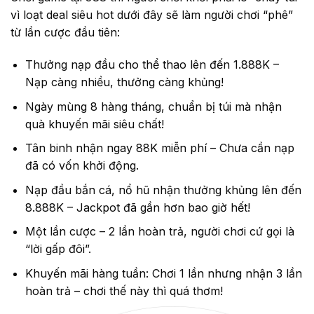
vì loạt deal siêu hot dưới đây sẽ làm người chơi “phê”
từ lần cược đầu tiên:
Thưởng nạp đầu cho thể thao lên đến 1.888K –
Nạp càng nhiều, thưởng càng khủng!
Ngày mùng 8 hàng tháng, chuẩn bị túi mà nhận
quà khuyến mãi siêu chất!
Tân binh nhận ngay 88K miễn phí – Chưa cần nạp
đã có vốn khởi động.
Nạp đầu bắn cá, nổ hũ nhận thưởng khủng lên đến
8.888K – Jackpot đã gần hơn bao giờ hết!
Một lần cược – 2 lần hoàn trả, người chơi cứ gọi là
“lời gấp đôi”.
Khuyến mãi hàng tuần: Chơi 1 lần nhưng nhận 3 lần
hoàn trả – chơi thế này thì quá thơm!