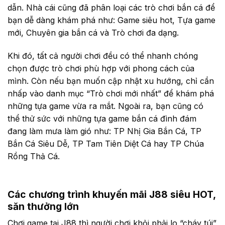
dẫn. Nhà cái cũng đã phân loại các trò chơi bắn cá để
bạn dễ dàng khám phá như: Game siêu hot, Tựa game
mới, Chuyên gia bắn cá và Trò chơi đa dạng.
Khi đó, tất cả người chơi đều có thể nhanh chóng
chọn được trò chơi phù hợp với phong cách của
mình. Còn nếu bạn muốn cập nhật xu hướng, chỉ cần
nhấp vào danh mục “Trò chơi mới nhất” để khám phá
những tựa game vừa ra mắt. Ngoài ra, bạn cũng có
thể thử sức với những tựa game bắn cá đình đám
đang làm mưa làm gió như: TP Nhị Gia Bắn Cá, TP
Bắn Cá Siêu Dễ, TP Tam Tiên Diệt Cá hay TP Chúa
Rồng Thả Cá.
Các chương trình khuyến mãi J88 siêu HOT,
săn thưởng lớn
Chơi game tại J88 thì người chơi khỏi phải lo “cháy túi”