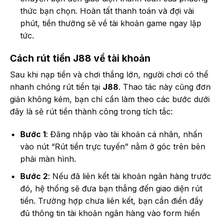
thức bạn chọn. Hoàn tất thanh toán và đợi vài
phút, tiền thưởng sẽ về tài khoản game ngay lập
tức.
Cách rút tiền J88 về tài khoản
Sau khi nạp tiền và chơi thắng lớn, người chơi có thể
nhanh chóng rút tiền tại
J88
. Thao tác này cũng đơn
giản không kém, bạn chỉ cần làm theo các bước dưới
đây là sẽ rút tiền thành công trong tích tắc:
Bước 1
: Đăng nhập vào tài khoản cá nhân, nhấn
vào nút “Rút tiền trực tuyến” nằm ở góc trên bên
phải màn hình.
Bước 2
: Nếu đã liên kết tài khoản ngân hàng trước
đó, hệ thống sẽ đưa bạn thẳng đến giao diện rút
tiền. Trường hợp chưa liên kết, bạn cần điền đầy
đủ thông tin tài khoản ngân hàng vào form hiển