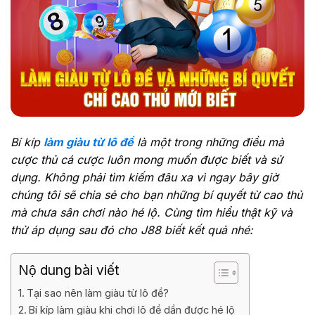
Bí kíp
làm giàu từ lô đề
là một trong những điều mà
cược thủ cá cược luôn mong muốn được biết và sử
dụng. Không phải tìm kiếm đâu xa vì ngay bây giờ
chúng tôi sẽ chia sẻ cho bạn những bí quyết từ cao thủ
mà chưa sân chơi nào hé lộ. Cùng tìm hiểu thật kỹ và
thử áp dụng sau đó cho J88 biết kết quả nhé:
Nộ dung bài viết
Tại sao nên làm giàu từ lô đề?
Bí kíp làm giàu khi chơi lô đề dần được hé lộ