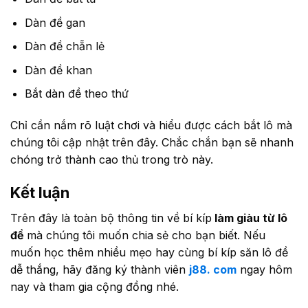
Dàn đề gan
Dàn đề chẵn lẻ
Dàn đề khan
Bắt dàn đề theo thứ
Chỉ cần nắm rõ luật chơi và hiểu được cách bắt lô mà
chúng tôi cập nhật trên đây. Chắc chắn bạn sẽ nhanh
chóng trở thành cao thủ trong trò này.
Kết luận
Trên đây là toàn bộ thông tin về bí kíp
làm giàu từ lô
đề
mà chúng tôi muốn chia sẻ cho bạn biết. Nếu
muốn học thêm nhiều mẹo hay cùng bí kíp săn lô đề
dễ thắng, hãy đăng ký thành viên
j88. com
ngay hôm
nay và tham gia cộng đồng nhé.