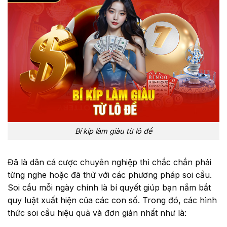
Bí kíp làm giàu từ lô đề
Đã là dân cá cược chuyên nghiệp thì chắc chắn phải
từng nghe hoặc đã thử với các phương pháp soi cầu.
Soi cầu mỗi ngày chính là bí quyết giúp bạn nắm bắt
quy luật xuất hiện của các con số. Trong đó, các hình
thức soi cầu hiệu quả và đơn giản nhất như là: