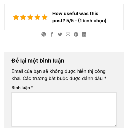
How useful was this
post? 5/5 - (1 bình chọn)
Để lại một bình luận
Email của bạn sẽ không được hiển thị công
khai.
Các trường bắt buộc được đánh dấu
*
Bình luận
*