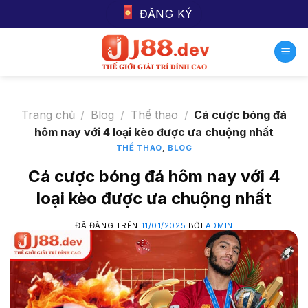
Chuyển
ĐĂNG KÝ
đến
nội
dung
Trang chủ
/
Blog
/
Thể thao
/
Cá cược bóng đá
hôm nay với 4 loại kèo được ưa chuộng nhất
THỂ THAO
,
BLOG
Cá cược bóng đá hôm nay với 4
loại kèo được ưa chuộng nhất
ĐÃ ĐĂNG TRÊN
11/01/2025
BỞI
ADMIN