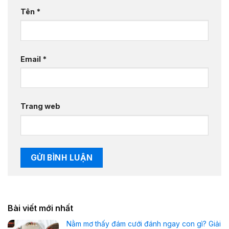
Tên
*
Email
*
Trang web
Bài viết mới nhất
Nằm mơ thấy đám cưới đánh ngay con gì? Giải