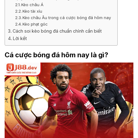
Kèo châu Á
Kèo tài xỉu
Kèo châu Âu trong cá cược bóng đá hôm nay
Kèo phạt góc
Cách soi kèo bóng đá chuẩn chỉnh cần biết
Lời kết
Cá cược bóng đá hôm nay là gì?