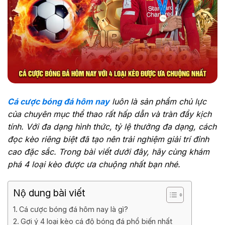
Cá cược bóng đá hôm nay
luôn là sản phẩm chủ lực
của chuyên mục thể thao rất hấp dẫn và tràn đầy kịch
tính. Với đa dạng hình thức, tỷ lệ thưởng đa dạng, cách
đọc kèo riêng biệt đã tạo nên trải nghiệm giải trí đỉnh
cao đặc sắc. Trong bài viết dưới đây, hãy cùng khám
phá 4 loại kèo được ưa chuộng nhất bạn nhé.
Nộ dung bài viết
Cá cược bóng đá hôm nay là gì?
Gợi ý 4 loại kèo cá độ bóng đá phổ biến nhất