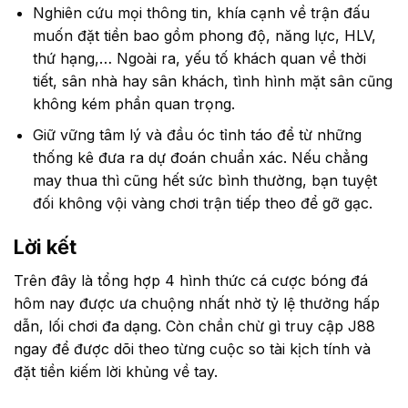
Nghiên cứu mọi thông tin, khía cạnh về trận đấu
muốn đặt tiền bao gồm phong độ, năng lực, HLV,
thứ hạng,… Ngoài ra, yếu tố khách quan về thời
tiết, sân nhà hay sân khách, tình hình mặt sân cũng
không kém phần quan trọng.
Giữ vững tâm lý và đầu óc tỉnh táo để từ những
thống kê đưa ra dự đoán chuẩn xác. Nếu chẳng
may thua thì cũng hết sức bình thường, bạn tuyệt
đối không vội vàng chơi trận tiếp theo để gỡ gạc.
Lời kết
Trên đây là tổng hợp 4 hình thức cá cược bóng đá
hôm nay được ưa chuộng nhất nhờ tỷ lệ thưởng hấp
dẫn, lối chơi đa dạng. Còn chần chừ gì truy cập J88
ngay để được dõi theo từng cuộc so tài kịch tính và
đặt tiền kiếm lời khủng về tay.