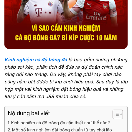
Kinh nghiệm cá độ bóng đá
là bao gồm những phương
pháp soi kèo, phân tích để đưa ra dự đoán chính xác
rằng đội nào thắng. Dù vậy, không phải tay chơi nào
cũng nắm bắt được bí kíp chơi hiệu quả. Sau đây là tập
hợp một vài kinh nghiệm đặt bóng hiệu quả và những
lưu ý cần nắm mà J88 muốn chia sẻ.
Nộ dung bài viết
Kinh nghiệm cá độ bóng đá cần thiết như thế nào?
Một số kinh nghiệm đặt bóng chuẩn từ tay chơi lão