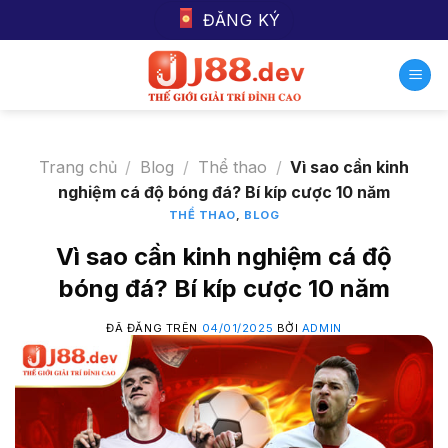
Chuyển
ĐĂNG KÝ
đến
nội
dung
Trang chủ
/
Blog
/
Thể thao
/
Vì sao cần kinh
nghiệm cá độ bóng đá? Bí kíp cược 10 năm
THỂ THAO
,
BLOG
Vì sao cần kinh nghiệm cá độ
bóng đá? Bí kíp cược 10 năm
ĐÃ ĐĂNG TRÊN
04/01/2025
BỞI
ADMIN