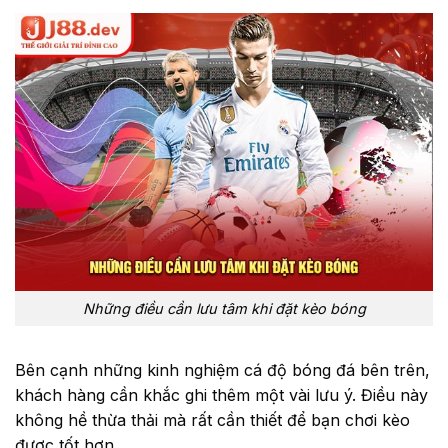
Những điều cần lưu tâm khi đặt kèo bóng
Bên cạnh những kinh nghiệm cá độ bóng đá bên trên,
khách hàng cần khắc ghi thêm một vài lưu ý. Điều này
không hề thừa thải mà rất cần thiết để bạn chơi kèo
được tốt hơn.