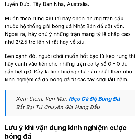
tuyển Đức, Tây Ban Nha, Australia.
Muốn theo rung Xỉu thì hãy chọn những trận đấu
thuộc hệ thống giải bóng đá Nhật Bản để đặt vốn.
Ngoài ra, hãy chú ý những trận mang tỷ lệ chấp cao
như 2/2.5 trở lên vì rất hay về xỉu.
Bên cạnh đó, người chơi muốn hốt bạc từ kèo rung thì
hãy canh vào tiền cho những trận có tỷ số 0 – 0 dù
gần hết giờ. Đây là tình huống chắc ăn nhất theo như
kinh nghiệm cá độ bóng đá từ các tay chơi lâu năm.
Xem thêm: Vén Màn
Mẹo Cá Độ Bóng Đá
Bất Bại Từ Chuyên Gia Hàng Đầu
Lưu ý khi vận dụng kinh nghiệm cược
bóng đá