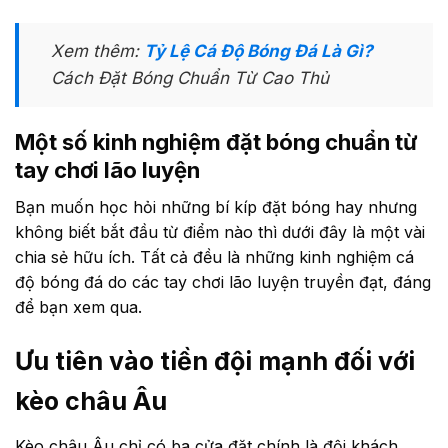
Xem thêm:
Tỷ Lệ Cá Độ Bóng Đá Là Gì?
Cách Đặt Bóng Chuẩn Từ Cao Thủ
Một số kinh nghiệm đặt bóng chuẩn từ
tay chơi lão luyện
Bạn muốn học hỏi những bí kíp đặt bóng hay nhưng
không biết bắt đầu từ điểm nào thì dưới đây là một vài
chia sẻ hữu ích. Tất cả đều là những kinh nghiệm cá
độ bóng đá do các tay chơi lão luyện truyền đạt, đáng
để bạn xem qua.
Ưu tiên vào tiền đội mạnh đối với
kèo châu Âu
Kèo châu Âu chỉ có ba cửa đặt chính là đội khách