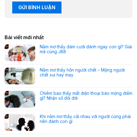
Bài viết mới nhất
Nằm mơ thấy đám cưới đánh ngay con gì? Giải
mã cùng J88
Nằm mơ thấy hồn người chết – Mộng người
chết xui hay may
Chiêm bao thấy mất điện thoại báo mộng điềm
gì? Nhận số đổi đời
Khi nằm mơ thấy cãi nhau với người cùng phái
nên đánh con gì