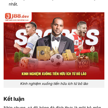
nhất.
Kinh nghiệm xuống tiền hữu ích từ bô lão
Kết luận
Nhìn chung, cá độ bóng đá đích thực là một bộ môn