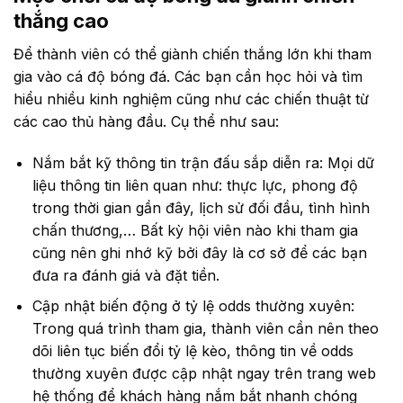
thắng cao
Để thành viên có thể giành chiến thắng lớn khi tham
gia vào cá độ bóng đá. Các bạn cần học hỏi và tìm
hiểu nhiều kinh nghiệm cũng như các chiến thuật từ
các cao thủ hàng đầu. Cụ thể như sau:
Nắm bắt kỹ thông tin trận đấu sắp diễn ra: Mọi dữ
liệu thông tin liên quan như: thực lực, phong độ
trong thời gian gần đây, lịch sử đối đầu, tình hình
chấn thương,… Bất kỳ hội viên nào khi tham gia
cũng nên ghi nhớ kỹ bởi đây là cơ sở để các bạn
đưa ra đánh giá và đặt tiền.
Cập nhật biến động ở tỷ lệ odds thường xuyên:
Trong quá trình tham gia, thành viên cần nên theo
dõi liên tục biến đổi tỷ lệ kèo, thông tin về odds
thường xuyên được cập nhật ngay trên trang web
hệ thống để khách hàng nắm bắt nhanh chóng