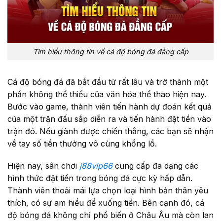
Tìm hiểu thông tin về cá độ bóng đá đẳng cấp
Cá độ bóng đá đã bắt đầu từ rất lâu và trở thành một
phần không thể thiếu của văn hóa thể thao hiện nay.
Bước vào game, thành viên tiến hành dự đoán kết quả
của một trận đấu sắp diễn ra và tiến hành đặt tiền vào
trận đó. Nếu giành được chiến thắng, các bạn sẽ nhận
về tay số tiền thưởng vô cùng khổng lồ.
Hiện nay, sân chơi
j88vip66
cung cấp đa dạng các
hình thức đặt tiền trong bóng đá cực kỳ hấp dẫn.
Thành viên thoải mái lựa chọn loại hình bản thân yêu
thích, có sự am hiểu để xuống tiền. Bên cạnh đó, cá
độ bóng đá không chỉ phổ biến ở Châu Âu mà còn lan