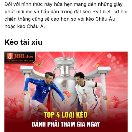
Đối với hình thức này hứa hẹn mang đến những giây
phút mới mẻ và hấp dẫn trong đặt kèo. Đặt biệt, cơ hội
chiến thắng cũng sẽ cao hơn so với kèo Châu Âu
hoặc kèo Châu Á.
Kèo tài xỉu