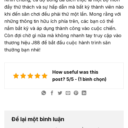
đầy thử thách và sự hấp dẫn mà bất kỳ thành viên nào
khi đến sân chơi đều phải thử một lần. Mong rằng với
những thông tin hữu ích phía trên, các bạn có thể
nắm bắt kỹ và áp dụng thành công vào cuộc chiến.
Còn đợi chờ gì nữa mà không nhanh tay truy cập vào
thương hiệu J88 để bắt đầu cuộc hành trình săn
thưởng bạn nhé!
How useful was this
post? 5/5 - (1 bình chọn)
Để lại một bình luận