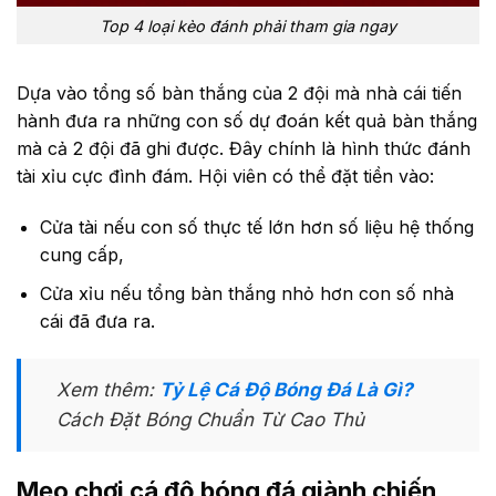
Top 4 loại kèo đánh phải tham gia ngay
Dựa vào tổng số bàn thắng của 2 đội mà nhà cái tiến
hành đưa ra những con số dự đoán kết quả bàn thắng
mà cả 2 đội đã ghi được. Đây chính là hình thức đánh
tài xỉu cực đình đám. Hội viên có thể đặt tiền vào:
Cửa tài nếu con số thực tế lớn hơn số liệu hệ thống
cung cấp,
Cửa xỉu nếu tổng bàn thắng nhỏ hơn con số nhà
cái đã đưa ra.
Xem thêm:
Tỷ Lệ Cá Độ Bóng Đá Là Gì?
Cách Đặt Bóng Chuẩn Từ Cao Thủ
Mẹo chơi cá độ bóng đá giành chiến