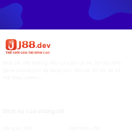
Nhà cái
J88
thương hiệu cá cược uy tín. Sở hữu kho
game phong phú đa dạng như: bắn cá, nổ hũ, xổ số,
thể thao, casino...
Dịch vụ của chúng tôi
Đăng ký J88
Giới thiệu J88