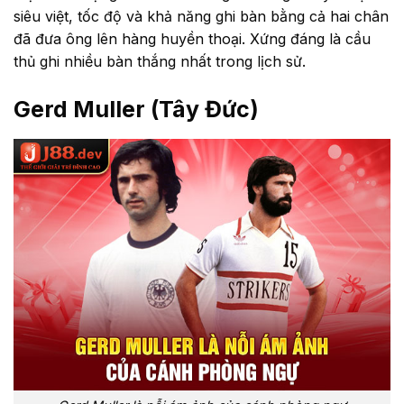
siêu việt, tốc độ và khả năng ghi bàn bằng cả hai chân
đã đưa ông lên hàng huyền thoại. Xứng đáng là cầu
thủ ghi nhiều bàn thắng nhất trong lịch sử.
Gerd Muller (Tây Đức)