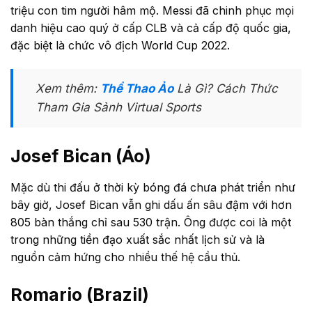
triệu con tim người hâm mộ. Messi đã chinh phục mọi
danh hiệu cao quý ở cấp CLB và cả cấp độ quốc gia,
đặc biệt là chức vô địch World Cup 2022.
Xem thêm:
Thể Thao Ảo
Là Gì? Cách Thức
Tham Gia Sảnh Virtual Sports
Josef Bican (Áo)
Mặc dù thi đấu ở thời kỳ bóng đá chưa phát triển như
bây giờ, Josef Bican vẫn ghi dấu ấn sâu đậm với hơn
805 bàn thắng chỉ sau 530 trận. Ông được coi là một
trong những tiền đạo xuất sắc nhất lịch sử và là
nguồn cảm hứng cho nhiều thế hệ cầu thủ.
Romario (Brazil)