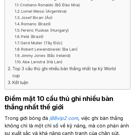
Cristiano Ronaldo (Bồ Đào Nha)
Lionel Messi (Argentina)
Josef Bican (Áo)
Romario (Brazil)
Ferenc Puskas (Hungary)
Pelé (Brazil)
Gerd Muller (Tây Đức)
Robert Lewandowski (Ba Lan)
Jimmy Jones (Bắc Ireland)
Abe Lenstra (Hà Lan)
Top 3 cầu thủ ghi nhiều bàn thắng nhất tại kỳ World
cup
Kết luận
Điểm mặt 10 cầu thủ ghi nhiều bàn
thắng nhất thế giới
Trong giới bóng đá
j88vip2 com
, việc ghi bàn thắng
không chỉ là một chỉ số về kỹ năng, mà còn phản ánh
sự xuất sắc và khả năng cạnh tranh của chân sút.