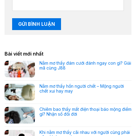
Bài viết mới nhất
Nằm mơ thấy đám cưới đánh ngay con gì? Giải
mã cùng J88
Nằm mơ thấy hồn người chết – Mộng người
chết xui hay may
Chiêm bao thấy mất điện thoại báo mộng điềm
gì? Nhận số đổi đời
Khi nằm mơ thấy cãi nhau với người cùng phái