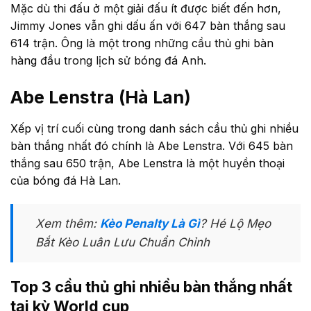
Mặc dù thi đấu ở một giải đấu ít được biết đến hơn,
Jimmy Jones vẫn ghi dấu ấn với 647 bàn thắng sau
614 trận. Ông là một trong những cầu thủ ghi bàn
hàng đầu trong lịch sử bóng đá Anh.
Abe Lenstra (Hà Lan)
Xếp vị trí cuối cùng trong danh sách cầu thủ ghi nhiều
bàn thắng nhất đó chính là Abe Lenstra. Với 645 bàn
thắng sau 650 trận, Abe Lenstra là một huyền thoại
của bóng đá Hà Lan.
Xem thêm:
Kèo Penalty Là Gì
? Hé Lộ Mẹo
Bắt Kèo Luân Lưu Chuẩn Chỉnh
Top 3 cầu thủ ghi nhiều bàn thắng nhất
tại kỳ World cup