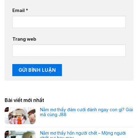
Email
*
Trang web
Bài viết mới nhất
Nằm mơ thấy đám cưới đánh ngay con gì? Giải
mã cùng J88
Nằm mơ thấy hồn người chết – Mộng người
chết xui hay may