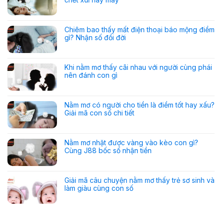
Chiêm bao thấy mất điện thoại báo mộng điềm
gì? Nhận số đổi đời
Khi nằm mơ thấy cãi nhau với người cùng phái
nên đánh con gì
Nằm mơ có người cho tiền là điềm tốt hay xấu?
Giải mã con số chi tiết
Nằm mơ nhặt được vàng vào kèo con gì?
Cùng J88 bốc số nhận tiền
Giải mã câu chuyện nằm mơ thấy trẻ sơ sinh và
làm giàu cùng con số