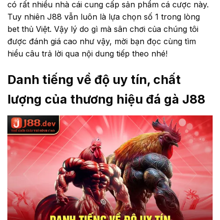
có rất nhiều nhà cái cung cấp sản phẩm cá cược này.
Tuy nhiên J88 vẫn luôn là lựa chọn số 1 trong lòng
bet thủ Việt. Vậy lý do gì mà sân chơi của chúng tôi
được đánh giá cao như vậy, mời bạn đọc cùng tìm
hiểu câu trả lời qua nội dung tiếp theo nhé!
Danh tiếng về độ uy tín, chất
lượng của thương hiệu đá gà J88