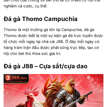
sân chơi của chúng tôi bet thủ sẽ có nhiều cơ hội trải
nghiệm cá cược, cụ thể:
Đá gà Thomo Campuchia
Thomo là một trường gà lớn tại Campuchia, đá gà
Thomo được biết là một sự kiện gà đá trực tuyến được
tổ chức mỗi ngày tại nhà cái J88. Ở đây mỗi ngày có
hàng trăm trận đấu được phát sóng trực tiếp, tạo cơ
hội cho bet thủ thỏa sức giải trí.
Đá gà J88 – Cựa sắt/cựa dao