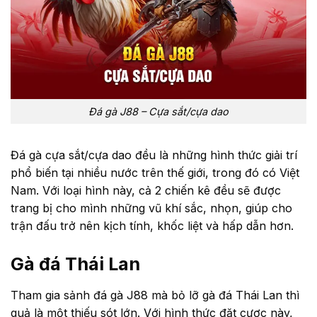
Đá gà J88 – Cựa sắt/cựa dao
Đá gà cựa sắt/cựa dao đều là những hình thức giải trí
phổ biến tại nhiều nước trên thế giới, trong đó có Việt
Nam. Với loại hình này, cả 2 chiến kê đều sẽ được
trang bị cho mình những vũ khí sắc, nhọn, giúp cho
trận đấu trở nên kịch tính, khốc liệt và hấp dẫn hơn.
Gà đá Thái Lan
Tham gia sảnh đá gà J88 mà bỏ lỡ gà đá Thái Lan thì
quả là một thiếu sót lớn. Với hình thức đặt cược này,