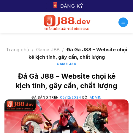
Chuyển
ĐĂNG KÝ
đến
nội
dung
Trang chủ
/
Game J88
/
Đá Gà J88 – Website chọi
kê kịch tính, gây cấn, chất lượng
GAME J88
Đá Gà J88 – Website chọi kê
kịch tính, gây cấn, chất lượng
ĐÃ ĐĂNG TRÊN
08/12/2024
BỞI
ADMIN