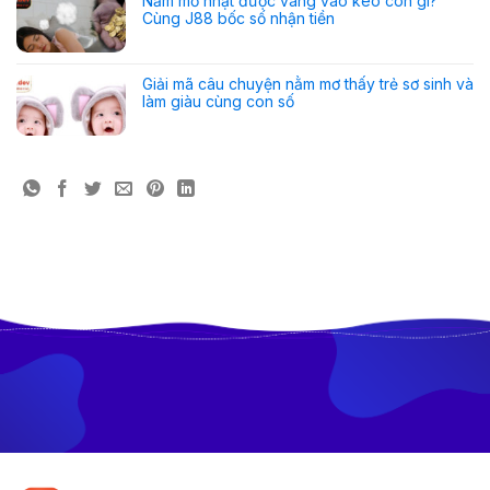
Nằm mơ nhặt được vàng vào kèo con gì?
Cùng J88 bốc số nhận tiền
Giải mã câu chuyện nằm mơ thấy trẻ sơ sinh và
làm giàu cùng con số