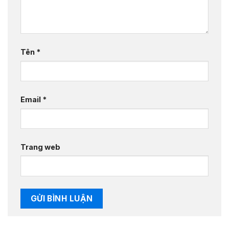
Tên
*
Email
*
Trang web