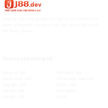
Nhà cái
J88
thương hiệu cá cược uy tín. Sở hữu kho
game phong phú đa dạng như: bắn cá, nổ hũ, xổ số,
thể thao, casino...
Dịch vụ của chúng tôi
Đăng ký J88
Giới thiệu J88
Đăng nhập J88
Chính sách bảo mật
Nạp tiền J88
Game J88
Rút tiền J88
Blog game
Tải app J88
Lô đề