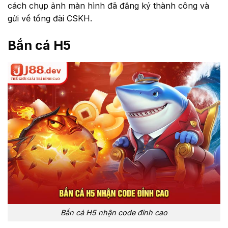
cách chụp ảnh màn hình đã đăng ký thành công và
gửi về tổng đài CSKH.
Bắn cá H5
Bắn cá H5 nhận code đỉnh cao