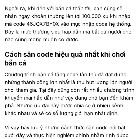
Ngoài ra, khi đến với bắn cá thần tài, bạn cũng sẽ
nhận ngay khoản thưởng lên tới 100.000 xu khi nhập
mã code 46JQX7BY0X vào mục nhập code hệ thống.
Đây là mức thưởng siêu hấp dẫn mà bất cứ người chơi
nào cũng mong muốn có được.
Cách săn code hiệu quả nhất khi chơi
bắn cá
Chương trình bắn cá tặng code tân thủ đã đạt được
những thành công lớn nhất là thu hút lượng lớn người
chơi tham gia. Tại đây cũng còn rất nhiều chương trình
khuyến mãi hấp dẫn như vậy đang chờ bạn đến khám
phá. Những ưu đãi này được chia sẻ ở nhiều kênh
khác nhau và sẽ có số lượng giới hạn nhất định.
Vì vậy hãy lưu ý những cách thức săn code nổi bật
dưới đây và thực hiện nghiêm chỉnh nhằm rinh được