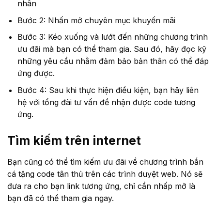
nhân
Bước 2: Nhấn mở chuyên mục khuyến mãi
Bước 3: Kéo xuống và lướt đến những chương trình
ưu đãi mà bạn có thể tham gia. Sau đó, hãy đọc kỹ
những yêu cầu nhằm đảm bảo bản thân có thể đáp
ứng được.
Bước 4: Sau khi thực hiện điều kiện, bạn hãy liên
hệ với tổng đài tư vấn đề nhận được code tương
ứng.
Tìm kiếm trên internet
Bạn cũng có thể tìm kiếm ưu đãi về chương trình bắn
cá tặng code tân thủ trên các trình duyệt web. Nó sẽ
đưa ra cho bạn link tương ứng, chỉ cần nhấp mở là
bạn đã có thể tham gia ngay.