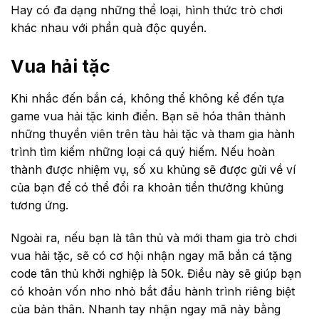
Hay có đa dạng những thể loại, hình thức trò chơi
khác nhau với phần quà độc quyền.
Vua hải tặc
Khi nhắc đến bắn cá, không thể không kể đến tựa
game vua hải tặc kinh điển. Bạn sẽ hóa thân thành
những thuyền viên trên tàu hải tặc và tham gia hành
trình tìm kiếm những loại cá quý hiếm. Nếu hoàn
thành được nhiệm vụ, số xu khủng sẽ được gửi về ví
của bạn để có thể đổi ra khoản tiền thưởng khủng
tương ứng.
Ngoài ra, nếu bạn là tân thủ và mới tham gia trò chơi
vua hải tặc, sẽ có cơ hội nhận ngay mã bắn cá tặng
code tân thủ khởi nghiệp là 50k. Điều này sẽ giúp bạn
có khoản vốn nho nhỏ bắt đầu hành trình riêng biệt
của bản thân. Nhanh tay nhận ngay mã này bằng