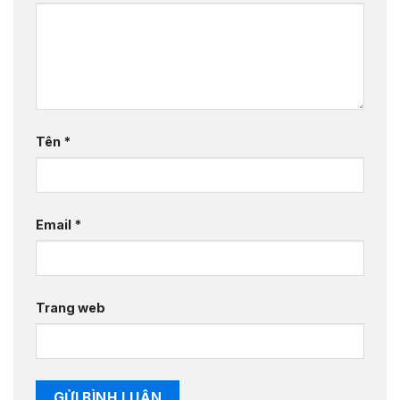
Tên
*
Email
*
Trang web