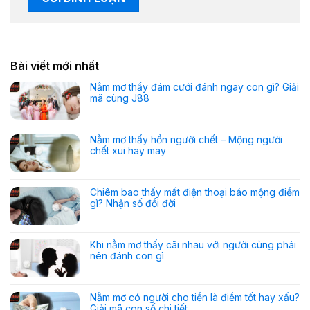
Bài viết mới nhất
Nằm mơ thấy đám cưới đánh ngay con gì? Giải
mã cùng J88
Nằm mơ thấy hồn người chết – Mộng người
chết xui hay may
Chiêm bao thấy mất điện thoại báo mộng điềm
gì? Nhận số đổi đời
Khi nằm mơ thấy cãi nhau với người cùng phái
nên đánh con gì
Nằm mơ có người cho tiền là điềm tốt hay xấu?
Giải mã con số chi tiết