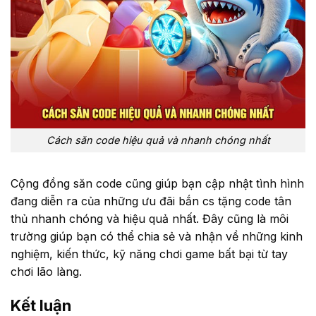
Cách săn code hiệu quả và nhanh chóng nhất
Cộng đồng săn code cũng giúp bạn cập nhật tình hình
đang diễn ra của những ưu đãi bắn cs tặng code tân
thủ nhanh chóng và hiệu quả nhất. Đây cũng là môi
trường giúp bạn có thể chia sẻ và nhận về những kinh
nghiệm, kiến thức, kỹ năng chơi game bất bại từ tay
chơi lão làng.
Kết luận