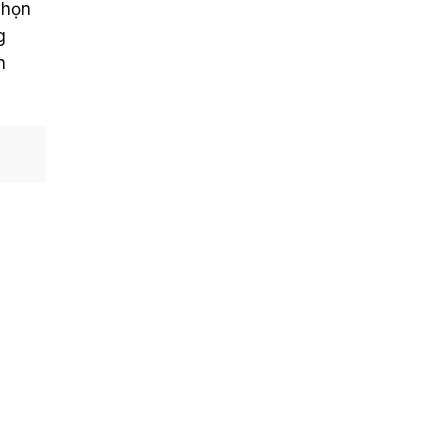
chọn
g
n