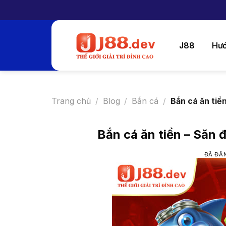
Chuyển
đến
nội
dung
J88
Hươ
Trang chủ
/
Blog
/
Bắn cá
/
Bắn cá ăn tiền
Bắn cá ăn tiền – Săn 
ĐÃ ĐĂ