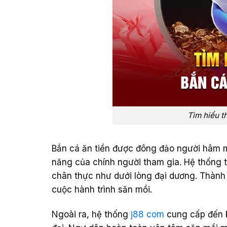
Tìm hiểu t
Bắn cá ăn tiền được đông đảo người hâm mộ
năng của chính người tham gia. Hệ thống t
chân thực như dưới lòng đại dương. Thành
cuộc hành trình săn mồi.
Ngoài ra, hệ thống
j88 com
cung cấp đến 