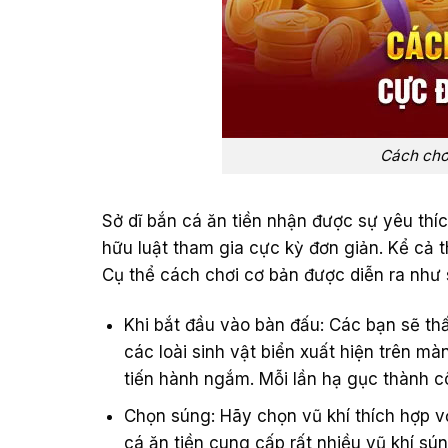
Cách chơi
Sở dĩ bắn cá ăn tiền nhận được sự yêu thí
hữu luật tham gia cực kỳ đơn giản. Kể cả 
Cụ thể cách chơi cơ bản được diễn ra như 
Khi bắt đầu vào bàn đấu: Các bạn sẽ th
các loài sinh vật biển xuất hiện trên m
tiến hành ngắm. Mỗi lần hạ gục thành c
Chọn súng: Hãy chọn vũ khí thích hợp 
cá ăn tiền cung cấp rất nhiều vũ khí sú