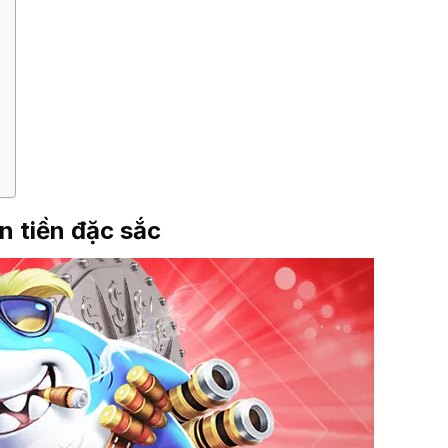
n tiền đặc sắc