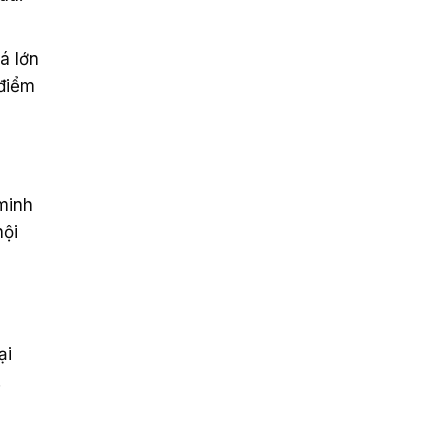
á lớn
 điểm
minh
hội
ại
.