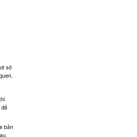
ơi sở
quen.
hi
 để
e bắn
au.