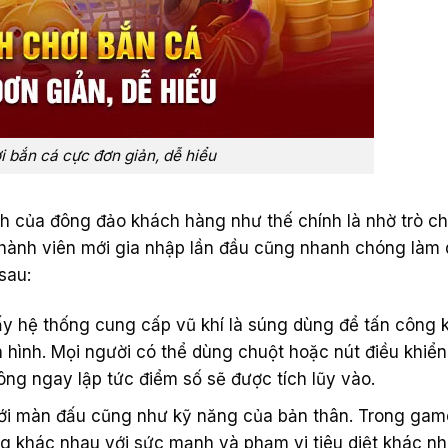
 bắn cá cực đơn giản, dễ hiểu
ch của đông đảo khách hàng như thế chính là nhờ trò ch
thành viên mới gia nhập lần đầu cũng nhanh chóng làm 
sau:
ấy hệ thống cung cấp vũ khí là súng dùng để tấn công k
àn hình. Mọi người có thể dùng chuột hoặc nút điều khiển
ông ngay lập tức điểm số sẽ được tích lũy vào.
với màn đấu cũng như kỹ năng của bản thân. Trong gam
ng khác nhau với sức mạnh và phạm vi tiêu diệt khác nh