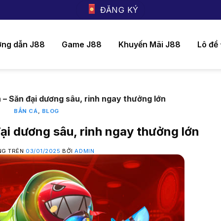
ĐĂNG KÝ
́ng dẫn J88
Game J88
Khuyến Mãi J88
Lô đề
 – Săn đại dương sâu, rinh ngay thưởng lớn
BẮN CÁ
,
BLOG
đại dương sâu, rinh ngay thưởng lớn
NG TRÊN
03/01/2025
BỞI
ADMIN